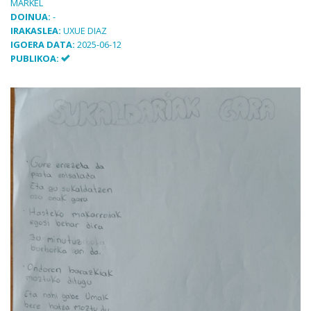
MARKEL
DOINUA:
-
IRAKASLEA:
UXUE DIAZ
IGOERA DATA:
2025-06-12
PUBLIKOA: