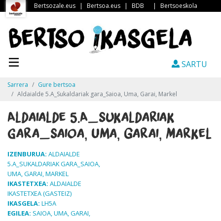
Bertsozale.eus
|
Bertsoa.eus
|
BDB
|
Bertsoeskola
SARTU
Sarrera
Gure bertsoa
Aldaialde 5.A_Sukaldariak gara_Saioa, Uma, Garai, Markel
Aldaialde 5.A_Sukaldariak
gara_Saioa, Uma, Garai, Markel
IZENBURUA:
ALDAIALDE
5.A_SUKALDARIAK GARA_SAIOA,
UMA, GARAI, MARKEL
IKASTETXEA:
ALDAIALDE
IKASTETXEA (GASTEIZ)
IKASGELA:
LH5A
EGILEA:
SAIOA, UMA, GARAI,