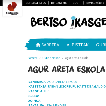
Bertsozale.eus
|
Bertsoa.eus
|
BDB
|
Bertsoeskola
SARRERA
ALBISTEAK
GUR
Sarrera
Gure bertsoa
agur areta eskola
agur areta eskola
IZENBURUA:
AGUR ARETA ESKOLA
IKASTETXEA:
FABIAN LEGORBURU IKASTETXEA (LAUDIO
IKASGELA:
LH6
EGILEA:
-
DOINUA:
-
IRAKASLEA:
UNAI MENDIBIL