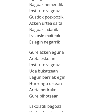
Bagoaz hemendik
Institutora goaz
Guztiok poz-pozik
Azken urtea da ta
Bagoaz jadanik
Irakasle maiteak
Ez egin negarrik
Gure azken eguna
Areta eskolan
Institutora goaz
Uda bukatzean
Lagun berriak egin
Hurrengo urtean
Areta betirako
Gure bihotzean
Eskolatik bagoaz