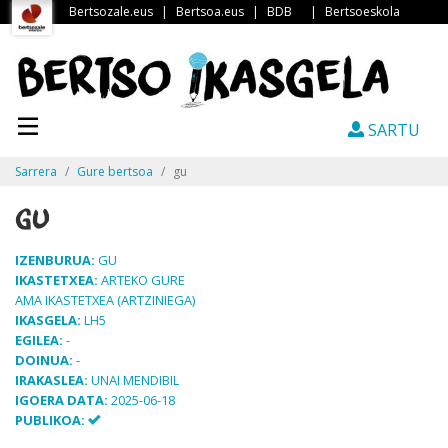
Bertsozale.eus
|
Bertsoa.eus
|
BDB
|
Bertsoeskola
SARTU
Sarrera
Gure bertsoa
gu
gu
IZENBURUA:
GU
IKASTETXEA:
ARTEKO GURE
AMA IKASTETXEA (ARTZINIEGA)
IKASGELA:
LH5
EGILEA:
-
DOINUA:
-
IRAKASLEA:
UNAI MENDIBIL
IGOERA DATA:
2025-06-18
PUBLIKOA: