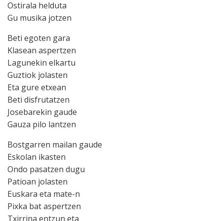
Ostirala helduta
Gu musika jotzen
Beti egoten gara
Klasean aspertzen
Lagunekin elkartu
Guztiok jolasten
Eta gure etxean
Beti disfrutatzen
Josebarekin gaude
Gauza pilo lantzen
Bostgarren mailan gaude
Eskolan ikasten
Ondo pasatzen dugu
Patioan jolasten
Euskara eta mate-n
Pixka bat aspertzen
Txirrina entzun eta