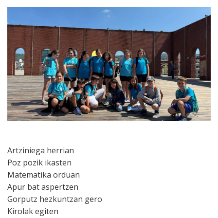
Artziniega herrian
Poz pozik ikasten
Matematika orduan
Apur bat aspertzen
Gorputz hezkuntzan gero
Kirolak egiten