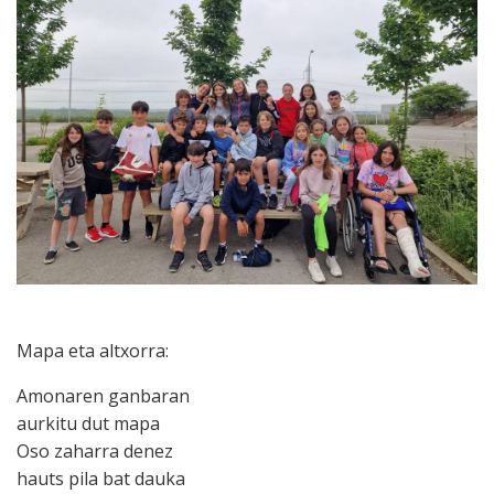
Mapa eta altxorra:
Amonaren ganbaran
aurkitu dut mapa
Oso zaharra denez
hauts pila bat dauka