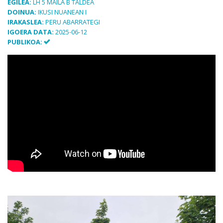
EGILEA:
LH 5 MAILA B TALDEA
DOINUA:
IKUSI NUANEAN I
IRAKASLEA:
PERU ABARRATEGI
IGOERA DATA:
2025-06-12
PUBLIKOA: