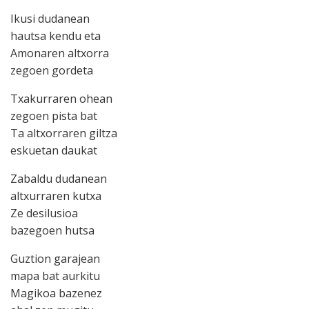
Ikusi dudanean
hautsa kendu eta
Amonaren altxorra
zegoen gordeta
Txakurraren ohean
zegoen pista bat
Ta altxorraren giltza
eskuetan daukat
Zabaldu dudanean
altxurraren kutxa
Ze desilusioa
bazegoen hutsa
Guztion garajean
mapa bat aurkitu
Magikoa bazenez