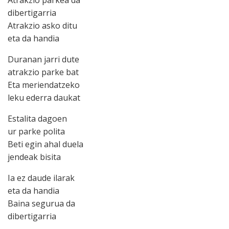
Atrakzio parkea da
dibertigarria
Atrakzio asko ditu
eta da handia
Duranan jarri dute
atrakzio parke bat
Eta meriendatzeko
leku ederra daukat
Estalita dagoen
ur parke polita
Beti egin ahal duela
jendeak bisita
Ia ez daude ilarak
eta da handia
Baina segurua da
dibertigarria