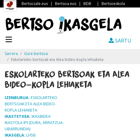
Bertsozale.eus
|
Bertsoa.eus
|
BDB
|
Bertsoeskola
SARTU
Sarrera
Gure bertsoa
Eskolarteko bertsoak eta Alea bideo-kopla lehiaketa
Eskolarteko bertsoak eta Alea
bideo-kopla lehiaketa
IZENBURUA:
ESKOLARTEKO
BERTSOAK ETA ALEA BIDEO-
KOPLA LEHIAKETA
IKASTETXEA:
IKASBIDEA
IKASTOLA IPI (DURA, ARRATZUA-
UBARRUNDIA)
IKASGELA:
LH5B