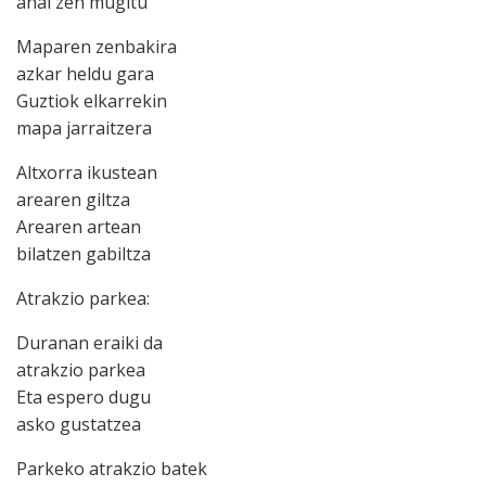
ahal zen mugitu
Maparen zenbakira
azkar heldu gara
Guztiok elkarrekin
mapa jarraitzera
Altxorra ikustean
arearen giltza
Arearen artean
bilatzen gabiltza
Atrakzio parkea:
Duranan eraiki da
atrakzio parkea
Eta espero dugu
asko gustatzea
Parkeko atrakzio batek