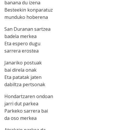
banana du izena
Besteekin konparatuz
munduko hoberena
San Duranan sartzea
badela merkea
Eta espero dugu
sarrera erostea
Janariko postuak
bai direla onak
Eta patatak jaten
dabiltza pertsonak
Hondartzaren ondoan
jarri dut parkea
Parkeko sarrera bai
da oso merkea