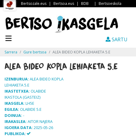
Bertsozale.eus
|
Bertsoa.eus
|
BDB
|
Bertsoeskola
SARTU
Sarrera
Gure bertsoa
ALEA BIDEO KOPLA LEHIAKETA 5.E
ALEA BIDEO KOPLA LEHIAKETA 5.E
IZENBURUA:
ALEA BIDEO KOPLA
LEHIAKETA 5.E
IKASTETXEA:
OLABIDE
IKASTOLA (GASTEIZ)
IKASGELA:
LH5E
EGILEA:
OLABIDE 5.E
DOINUA:
-
IRAKASLEA:
AITOR NAJERA
IGOERA DATA:
2025-05-26
PUBLIKOA: