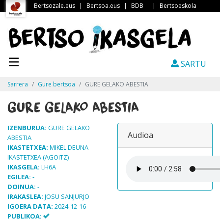
Bertsozale.eus
|
Bertsoa.eus
|
BDB
|
Bertsoeskola
SARTU
Sarrera
Gure bertsoa
GURE GELAKO ABESTIA
GURE GELAKO ABESTIA
IZENBURUA:
GURE GELAKO
Audioa
ABESTIA
IKASTETXEA:
MIKEL DEUNA
IKASTETXEA (AGOITZ)
IKASGELA:
LH6A
EGILEA:
-
DOINUA:
-
IRAKASLEA:
JOSU SANJURJO
IGOERA DATA:
2024-12-16
PUBLIKOA: