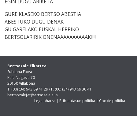
EGIN DUGU ARIKETA
GURE KLASEKO BERTSO ABESTIA
ABESTUKO DUGU DENAK
GU GARELAKO EUSKAL HERRIKO
BERTSOLARIRIK ONENAAAAAAAAAAK!!!!!!
Bertsozale Elkartea
Subijana Etxea
Kale Nagusia 70
20150 Villabona
T. (00) (34) 943 69 41 29 / F. (00) (34) 943 69 30 41
bertsozale[at]bertsozale.eus
Lege oharra
|
Pribatutasun politika
|
Cookie politika