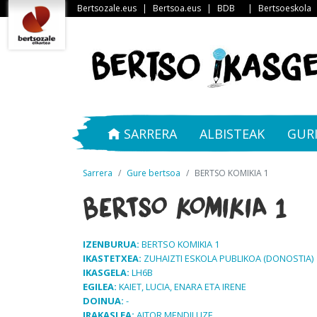
Bertsozale.eus
|
Bertsoa.eus
|
BDB
|
Bertsoeskola
SARRERA
ALBISTEAK
GUR
Sarrera
Gure bertsoa
BERTSO KOMIKIA 1
BERTSO KOMIKIA 1
IZENBURUA:
BERTSO KOMIKIA 1
IKASTETXEA:
ZUHAIZTI ESKOLA PUBLIKOA (DONOSTIA)
IKASGELA:
LH6B
EGILEA:
KAIET, LUCIA, ENARA ETA IRENE
DOINUA:
-
IRAKASLEA:
AITOR MENDILUZE