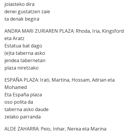
jolasteko dira
denei gustatzen zaie
ta denak begira
ANDRA MARI ZURIAREN PLAZA: Rhoda, Iria, Kingsford
eta Aratz
Estatua bat dago
(e)ta taberna asko
jendea tabernetan
plaza niretzako
ESPAÑA PLAZA: Irati, Martina, Hossam, Adrian eta
Mohamed
Eta España plaza
oso polita da
taberna asko daude
zelako parranda
ALDE ZAHARRA: Peio, Inhar, Nerea eta Marina