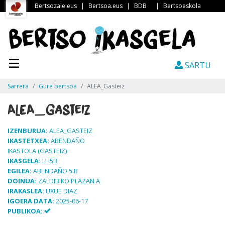
Bertsozale.eus
|
Bertsoa.eus
|
BDB
|
Bertsoeskola
SARTU
Sarrera
Gure bertsoa
ALEA_Gasteiz
ALEA_Gasteiz
IZENBURUA:
ALEA_GASTEIZ
IKASTETXEA:
ABENDAÑO
IKASTOLA (GASTEIZ)
IKASGELA:
LH5B
EGILEA:
ABENDAÑO 5.B
DOINUA:
ZALDIBIKO PLAZAN A
IRAKASLEA:
UXUE DIAZ
IGOERA DATA:
2025-06-17
PUBLIKOA: