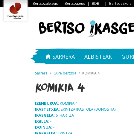
Bertsozale.eus
|
Bertsoa.eus
|
BDB
|
Bertsoeskola
SARRERA
ALBISTEAK
GUR
Sarrera
Gure bertsoa
KOMIKIA 4
KOMIKIA 4
IZENBURUA:
KOMIKIA 4
IKASTETXEA:
EKINTZA IKASTOLA (DONOSTIA)
IKASGELA:
6. HARTZA
EGILEA:
-
DOINUA:
-
IRAKASLEA:
EKINTZA