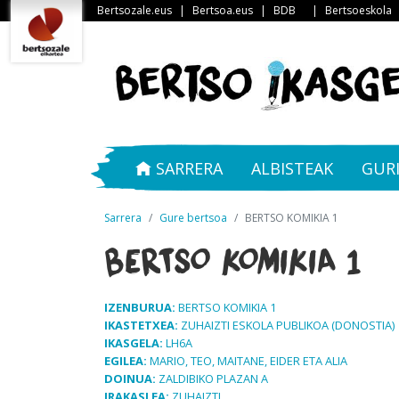
Bertsozale.eus
|
Bertsoa.eus
|
BDB
|
Bertsoeskola
SARRERA
ALBISTEAK
GUR
Sarrera
Gure bertsoa
BERTSO KOMIKIA 1
BERTSO KOMIKIA 1
IZENBURUA:
BERTSO KOMIKIA 1
IKASTETXEA:
ZUHAIZTI ESKOLA PUBLIKOA (DONOSTIA)
IKASGELA:
LH6A
EGILEA:
MARIO, TEO, MAITANE, EIDER ETA ALIA
DOINUA:
ZALDIBIKO PLAZAN A
IRAKASLEA:
ZUHAIZTI