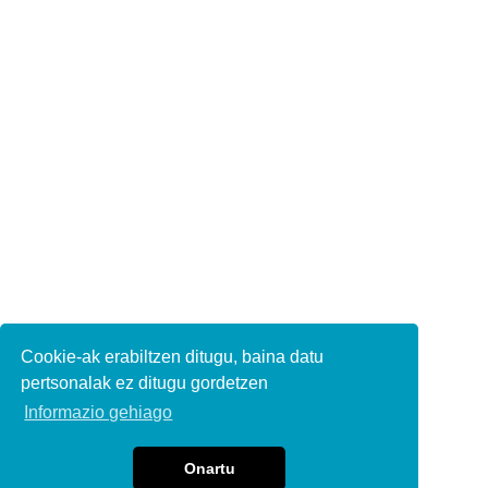
Cookie-ak erabiltzen ditugu, baina datu
pertsonalak ez ditugu gordetzen
Informazio gehiago
Onartu