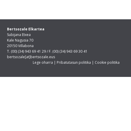
Bertsozale Elkartea
Subijana Etxea
Kale Nagusia 70
20150 Villabona
T. (00) (34) 943 69 41 29 / F. (00) (34) 943 69 30 41
bertsozale[at]bertsozale.eus
Lege oharra
|
Pribatutasun politika
|
Cookie politika