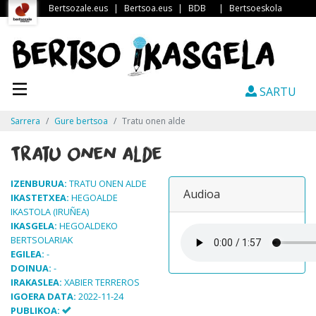
Bertsozale.eus
|
Bertsoa.eus
|
BDB
|
Bertsoeskola
SARTU
Sarrera
Gure bertsoa
Tratu onen alde
Tratu onen alde
IZENBURUA:
TRATU ONEN ALDE
Audioa
IKASTETXEA:
HEGOALDE
IKASTOLA (IRUÑEA)
IKASGELA:
HEGOALDEKO
BERTSOLARIAK
EGILEA:
-
DOINUA:
-
IRAKASLEA:
XABIER TERREROS
IGOERA DATA:
2022-11-24
PUBLIKOA: