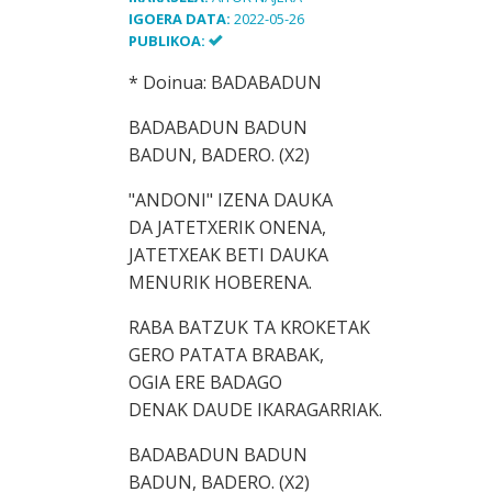
IGOERA DATA:
2022-05-26
PUBLIKOA:
* Doinua: BADABADUN
BADABADUN BADUN
BADUN, BADERO. (X2)
"ANDONI" IZENA DAUKA
DA JATETXERIK ONENA,
JATETXEAK BETI DAUKA
MENURIK HOBERENA.
RABA BATZUK TA KROKETAK
GERO PATATA BRABAK,
OGIA ERE BADAGO
DENAK DAUDE IKARAGARRIAK.
BADABADUN BADUN
BADUN, BADERO. (X2)