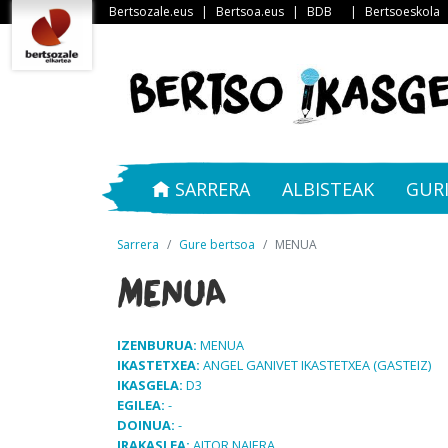
Bertsozale.eus
|
Bertsoa.eus
|
BDB
|
Bertsoeskola
SARRERA
ALBISTEAK
GUR
Sarrera
Gure bertsoa
MENUA
MENUA
IZENBURUA:
MENUA
IKASTETXEA:
ANGEL GANIVET IKASTETXEA (GASTEIZ)
IKASGELA:
D3
EGILEA:
-
DOINUA:
-
IRAKASLEA:
AITOR NAJERA