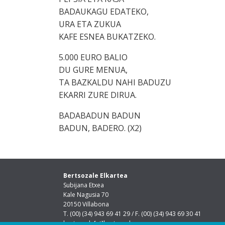
BADAUKAGU EDATEKO,
URA ETA ZUKUA
KAFE ESNEA BUKATZEKO.
5.000 EURO BALIO
DU GURE MENUA,
TA BAZKALDU NAHI BADUZU
EKARRI ZURE DIRUA.
BADABADUN BADUN
BADUN, BADERO. (X2)
Bertsozale Elkartea
Subijana Etxea
Kale Nagusia 70
20150 Villabona
T. (00) (34) 943 69 41 29 / F. (00) (34) 943 69 30 41
bertsozale[at]bertsozale.eus