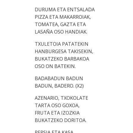
DURUMA ETA ENTSALADA
PIZZA ETA MAKARROIAK,
TOMATEA, GAZTA ETA
LASAÑA OSO HANDIAK.
TXULETOIA PATATEKIN
HANBURGESA TAKISEKIN,
BUKATZEKO BARBAKOA
OSO ON BATEKIN.
BADABADUN BADUN
BADUN, BADERO. (X2)
AZENARIO, TXOKOLATE
TARTA OSO GOXOA,
FRUTA ETA IZOZKIA
BUKATZEKO DORITOA.
PEPSIA ETA KASA