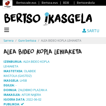
Bertsozale.eus
|
Bertsoa.eus
|
BDB
|
Bertsoeskola
SARTU
Sarrera
Gure bertsoa
ALEA BIDEO KOPLA LEHIAKETA
ALEA BIDEO KOPLA LEHIAKETA
IZENBURUA:
ALEA BIDEO KOPLA
LEHIAKETA
IKASTETXEA:
OLABIDE
IKASTOLA (GASTEIZ)
IKASGELA:
LH5B
EGILEA:
-
DOINUA:
ZALDIBIKO PLAZAN A
IRAKASLEA:
AITOR NAJERA
IGOERA DATA:
2022-06-02
PUBLIKOA: