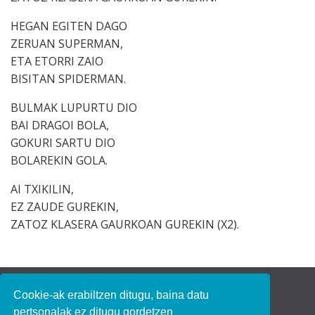
HEGAN EGITEN DAGO
ZERUAN SUPERMAN,
ETA ETORRI ZAIO
BISITAN SPIDERMAN.
BULMAK LUPURTU DIO
BAI DRAGOI BOLA,
GOKURI SARTU DIO
BOLAREKIN GOLA.
AI TXIKILIN,
EZ ZAUDE GUREKIN,
ZATOZ KLASERA GAURKOAN GUREKIN (X2).
Bertsozale Elkartea
Cookie-ak erabiltzen ditugu, baina datu
Subijana Etxea
pertsonalak ez ditugu gordetzen