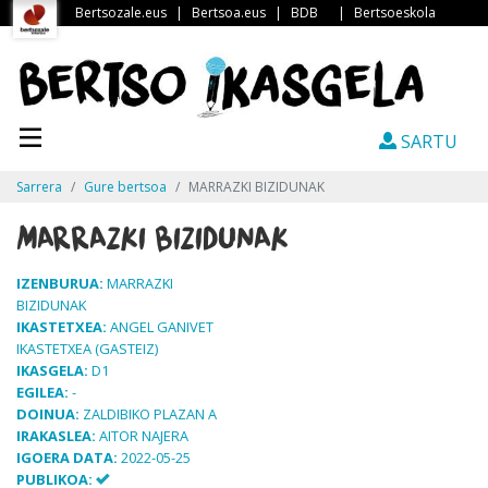
Bertsozale.eus
|
Bertsoa.eus
|
BDB
|
Bertsoeskola
SARTU
Sarrera
Gure bertsoa
MARRAZKI BIZIDUNAK
MARRAZKI BIZIDUNAK
IZENBURUA:
MARRAZKI
BIZIDUNAK
IKASTETXEA:
ANGEL GANIVET
IKASTETXEA (GASTEIZ)
IKASGELA:
D1
EGILEA:
-
DOINUA:
ZALDIBIKO PLAZAN A
IRAKASLEA:
AITOR NAJERA
IGOERA DATA:
2022-05-25
PUBLIKOA: