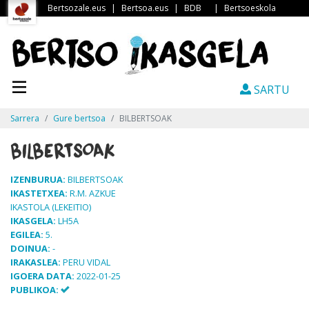
Bertsozale.eus
|
Bertsoa.eus
|
BDB
|
Bertsoeskola
SARTU
Sarrera
Gure bertsoa
BILBERTSOAK
BILBERTSOAK
IZENBURUA:
BILBERTSOAK
IKASTETXEA:
R.M. AZKUE
IKASTOLA (LEKEITIO)
IKASGELA:
LH5A
EGILEA:
5.
DOINUA:
-
IRAKASLEA:
PERU VIDAL
IGOERA DATA:
2022-01-25
PUBLIKOA: