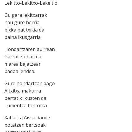
Lekitto-Lekitxo-Lekeitio
Gu gara lekitxarrak
hau gure herria
pixka bat txikia da
baina ikusgarria.
Hondartzaren aurrean
Garraitz uhartea
marea bajatzean
badoa jendea.
Gure hondartzan dago
Aitxitxa makurra
bertatik ikusten da
Lumentza tontorra.
Xabat ta Aissa daude
botatzen bertsoak