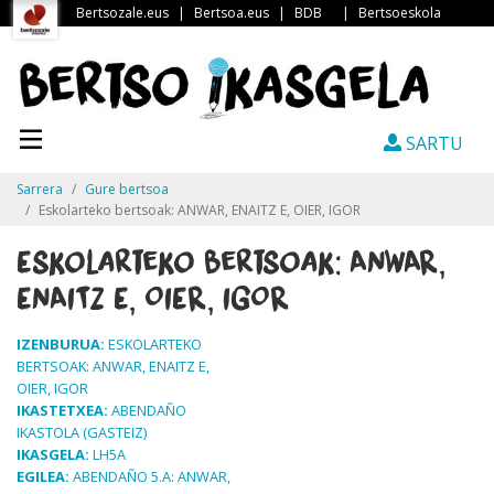
Bertsozale.eus
|
Bertsoa.eus
|
BDB
|
Bertsoeskola
SARTU
Sarrera
Gure bertsoa
Eskolarteko bertsoak: ANWAR, ENAITZ E, OIER, IGOR
Eskolarteko bertsoak: ANWAR,
ENAITZ E, OIER, IGOR
IZENBURUA:
ESKOLARTEKO
BERTSOAK: ANWAR, ENAITZ E,
OIER, IGOR
IKASTETXEA:
ABENDAÑO
IKASTOLA (GASTEIZ)
IKASGELA:
LH5A
EGILEA:
ABENDAÑO 5.A: ANWAR,