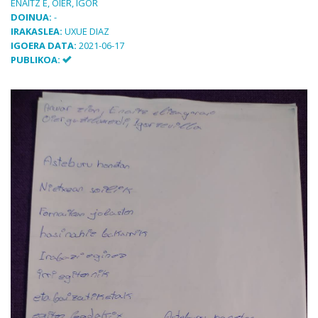
ENAITZ E, OIER, IGOR
DOINUA:
-
IRAKASLEA:
UXUE DIAZ
IGOERA DATA:
2021-06-17
PUBLIKOA: