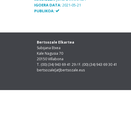
IGOERA DATA:
2021-05-21
PUBLIKOA:
Bertsozale Elkartea
Subijana Etxea
Kale Nagusia 70
20150 Villabona
T. (00) (34) 943 69 41 29 / F. (00) (34) 943 69 30 41
bertsozale[at]bertsozale.eus