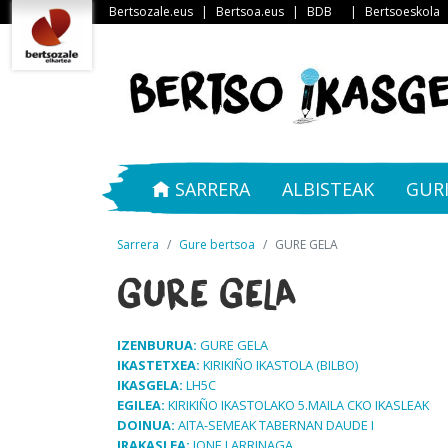
Bertsozale.eus
|
Bertsoa.eus
|
BDB
|
Bertsoeskola
SARRERA
ALBISTEAK
GUR
Sarrera
Gure bertsoa
GURE GELA
GURE GELA
IZENBURUA:
GURE GELA
IKASTETXEA:
KIRIKIÑO IKASTOLA (BILBO)
IKASGELA:
LH5C
EGILEA:
KIRIKIÑO IKASTOLAKO 5.MAILA CKO IKASLEAK
DOINUA:
AITA-SEMEAK TABERNAN DAUDE I
IRAKASLEA:
JONE LARRINAGA