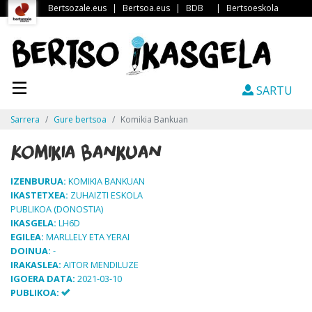
Bertsozale.eus
|
Bertsoa.eus
|
BDB
|
Bertsoeskola
SARTU
Sarrera
Gure bertsoa
Komikia Bankuan
Komikia Bankuan
IZENBURUA:
KOMIKIA BANKUAN
IKASTETXEA:
ZUHAIZTI ESKOLA
PUBLIKOA (DONOSTIA)
IKASGELA:
LH6D
EGILEA:
MARLLELY ETA YERAI
DOINUA:
-
IRAKASLEA:
AITOR MENDILUZE
IGOERA DATA:
2021-03-10
PUBLIKOA: