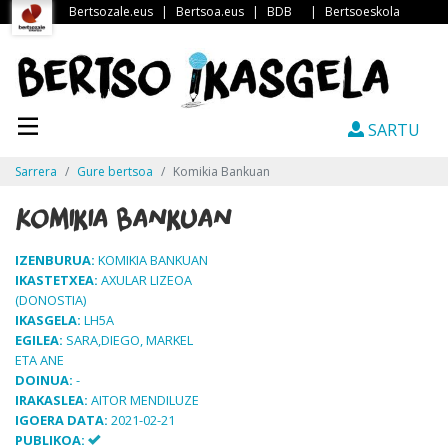
Bertsozale.eus
|
Bertsoa.eus
|
BDB
|
Bertsoeskola
SARTU
Sarrera
Gure bertsoa
Komikia Bankuan
Komikia Bankuan
IZENBURUA:
KOMIKIA BANKUAN
IKASTETXEA:
AXULAR LIZEOA
(DONOSTIA)
IKASGELA:
LH5A
EGILEA:
SARA,DIEGO, MARKEL
ETA ANE
DOINUA:
-
IRAKASLEA:
AITOR MENDILUZE
IGOERA DATA:
2021-02-21
PUBLIKOA: