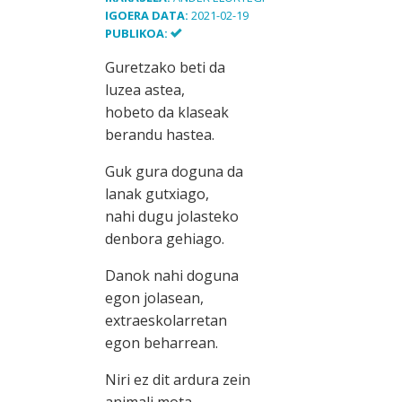
IGOERA DATA:
2021-02-19
PUBLIKOA:
Guretzako beti da
luzea astea,
hobeto da klaseak
berandu hastea.
Guk gura doguna da
lanak gutxiago,
nahi dugu jolasteko
denbora gehiago.
Danok nahi doguna
egon jolasean,
extraeskolarretan
egon beharrean.
Niri ez dit ardura zein
animali mota,