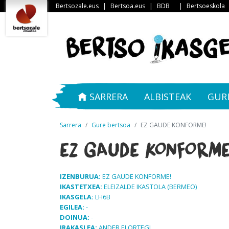
Bertsozale.eus
|
Bertsoa.eus
|
BDB
|
Bertsoeskola
SARRERA
ALBISTEAK
GUR
Sarrera
Gure bertsoa
EZ GAUDE KONFORME!
EZ GAUDE KONFORME
IZENBURUA:
EZ GAUDE KONFORME!
IKASTETXEA:
ELEIZALDE IKASTOLA (BERMEO)
IKASGELA:
LH6B
EGILEA:
-
DOINUA:
-
IRAKASLEA:
ANDER ELORTEGI