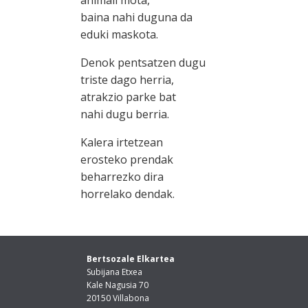
baina nahi duguna da
eduki maskota.
Denok pentsatzen dugu
triste dago herria,
atrakzio parke bat
nahi dugu berria.
Kalera irtetzean
erosteko prendak
beharrezko dira
horrelako dendak.
Bertsozale Elkartea
Subijana Etxea
Kale Nagusia 70
20150 Villabona