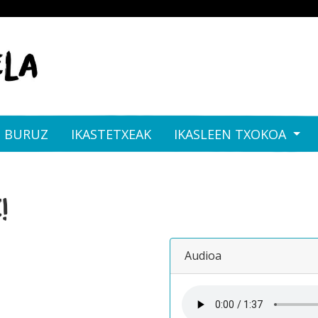
I BURUZ
IKASTETXEAK
IKASLEEN TXOKOA
!
Audioa