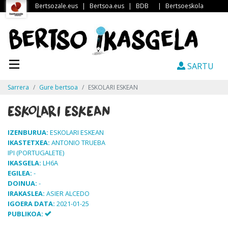
Bertsozale.eus
|
Bertsoa.eus
|
BDB
|
Bertsoeskola
SARTU
Sarrera
Gure bertsoa
ESKOLARI ESKEAN
ESKOLARI ESKEAN
IZENBURUA:
ESKOLARI ESKEAN
IKASTETXEA:
ANTONIO TRUEBA
IPI (PORTUGALETE)
IKASGELA:
LH6A
EGILEA:
-
DOINUA:
-
IRAKASLEA:
ASIER ALCEDO
IGOERA DATA:
2021-01-25
PUBLIKOA: