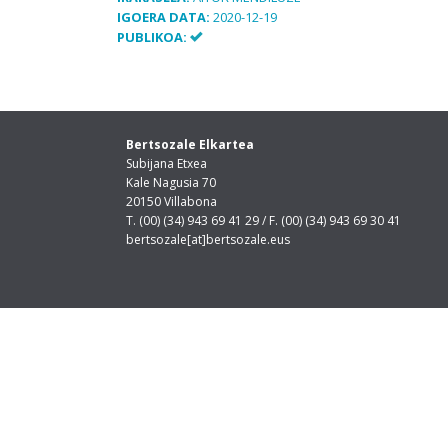
IGOERA DATA:
2020-12-19
PUBLIKOA:
Bertsozale Elkartea
Subijana Etxea
Kale Nagusia 70
20150 Villabona
T. (00) (34) 943 69 41 29 / F. (00) (34) 943 69 30 41
bertsozale[at]bertsozale.eus