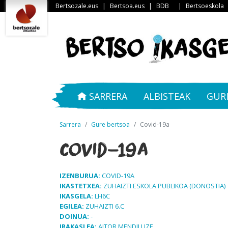
Bertsozale.eus
|
Bertsoa.eus
|
BDB
|
Bertsoeskola
SARRERA
ALBISTEAK
GUR
Sarrera
Gure bertsoa
Covid-19a
Covid-19a
IZENBURUA:
COVID-19A
IKASTETXEA:
ZUHAIZTI ESKOLA PUBLIKOA (DONOSTIA)
IKASGELA:
LH6C
EGILEA:
ZUHAIZTI 6.C
DOINUA:
-
IRAKASLEA:
AITOR MENDILUZE