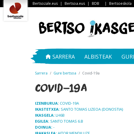
Bertsozale.eus
|
Bertsoa.eus
|
BDB
|
Bertsoeskola
SARRERA
ALBISTEAK
GUR
Sarrera
Gure bertsoa
Covid-19a
Covid-19a
IZENBURUA:
COVID-19A
IKASTETXEA:
SANTO TOMAS LIZEOA (DONOSTIA)
IKASGELA:
LH6B
EGILEA:
SANTO TOMAS 6.B
DOINUA:
-
IRAKASLEA:
AITOR MENDILUZE