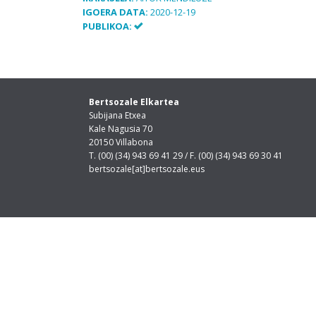
IGOERA DATA:
2020-12-19
PUBLIKOA:
Bertsozale Elkartea
Subijana Etxea
Kale Nagusia 70
20150 Villabona
T. (00) (34) 943 69 41 29 / F. (00) (34) 943 69 30 41
bertsozale[at]bertsozale.eus