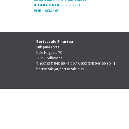
IGOERA DATA:
2020-12-19
PUBLIKOA:
Bertsozale Elkartea
Subijana Etxea
Kale Nagusia 70
20150 Villabona
T. (00) (34) 943 69 41 29 / F. (00) (34) 943 69 30 41
bertsozale[at]bertsozale.eus