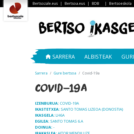
Bertsozale.eus
|
Bertsoa.eus
|
BDB
|
Bertsoeskola
SARRERA
ALBISTEAK
GUR
Sarrera
Gure bertsoa
Covid-19a
Covid-19a
IZENBURUA:
COVID-19A
IKASTETXEA:
SANTO TOMAS LIZEOA (DONOSTIA)
IKASGELA:
LH6A
EGILEA:
SANTO TOMAS 6.A
DOINUA:
-
IRAKASLEA:
AITOR MENDILUZE