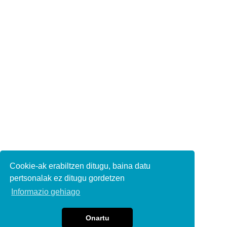
Cookie-ak erabiltzen ditugu, baina datu
pertsonalak ez ditugu gordetzen
Informazio gehiago
Onartu