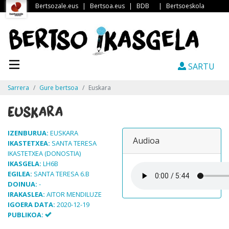
Bertsozale.eus
|
Bertsoa.eus
|
BDB
|
Bertsoeskola
SARTU
Sarrera
Gure bertsoa
Euskara
Euskara
IZENBURUA:
EUSKARA
Audioa
IKASTETXEA:
SANTA TERESA
IKASTETXEA (DONOSTIA)
IKASGELA:
LH6B
EGILEA:
SANTA TERESA 6.B
DOINUA:
-
IRAKASLEA:
AITOR MENDILUZE
IGOERA DATA:
2020-12-19
PUBLIKOA: