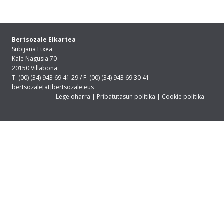
Bertsozale Elkartea
Subijana Etxea
Kale Nagusia 70
20150 Villabona
T. (00) (34) 943 69 41 29 / F. (00) (34) 943 69 30 41
bertsozale[at]bertsozale.eus
Lege oharra
|
Pribatutasun politika
|
Cookie politika