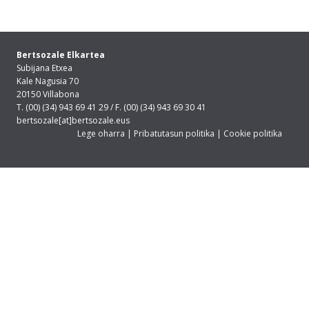
Bertsozale Elkartea
Subijana Etxea
Kale Nagusia 70
20150 Villabona
T. (00) (34) 943 69 41 29 / F. (00) (34) 943 69 30 41
bertsozale[at]bertsozale.eus
Lege oharra
|
Pribatutasun politika
|
Cookie politika