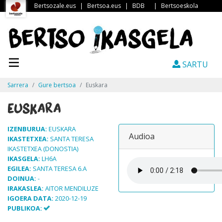
Bertsozale.eus
|
Bertsoa.eus
|
BDB
|
Bertsoeskola
SARTU
Sarrera
Gure bertsoa
Euskara
Euskara
IZENBURUA:
EUSKARA
Audioa
IKASTETXEA:
SANTA TERESA
IKASTETXEA (DONOSTIA)
IKASGELA:
LH6A
EGILEA:
SANTA TERESA 6.A
DOINUA:
-
IRAKASLEA:
AITOR MENDILUZE
IGOERA DATA:
2020-12-19
PUBLIKOA: