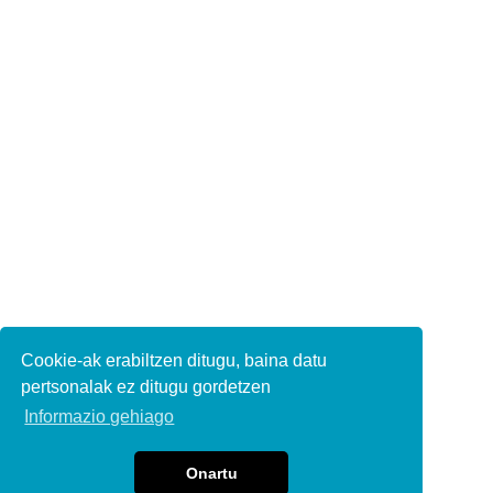
Cookie-ak erabiltzen ditugu, baina datu
pertsonalak ez ditugu gordetzen
Informazio gehiago
Onartu