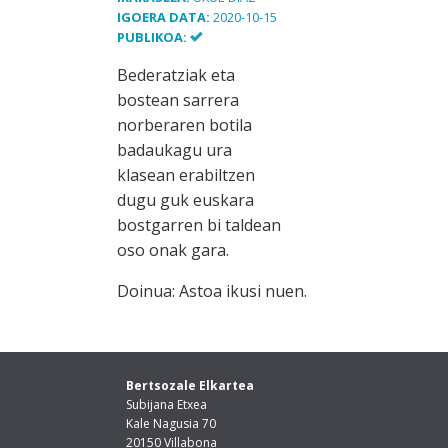
IGOERA DATA:
2020-10-15
PUBLIKOA:
Bederatziak eta
bostean sarrera
norberaren botila
badaukagu ura
klasean erabiltzen
dugu guk euskara
bostgarren bi taldean
oso onak gara.
Doinua: Astoa ikusi nuen.
Bertsozale Elkartea
Subijana Etxea
Kale Nagusia 70
20150 Villabona