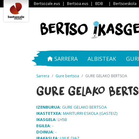
Bertsozale.eus
|
Bertsoa.eus
|
BDB
|
Bertsoeskola
SARRERA
ALBISTEAK
GUR
Sarrera
Gure bertsoa
GURE GELAKO BERTSOA
GURE GELAKO BERT
IZENBURUA:
GURE GELAKO BERTSOA
IKASTETXEA:
MARITURRI ESKOLA (GASTEIZ)
IKASGELA:
LH5B
EGILEA:
-
DOINUA:
-
IRAKASLEA:
UXUE DIAZ