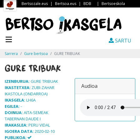
Bertsozale.eus
|
Bertsoa.eus
|
BDB
|
Bertsoeskola
SARTU
Sarrera
Gure bertsoa
GURE TRIBUAK
GURE TRIBUAK
IZENBURUA:
GURE TRIBUAK
Audioa
IKASTETXEA:
ZUBI-ZAHAR
IKASTOLA (ONDARROA)
IKASGELA:
LH6A
EGILEA:
-
DOINUA:
AITA-SEMEAK
TABERNAN DAUDE I
IRAKASLEA:
PERU VIDAL
IGOERA DATA:
2020-02-10
PUBLIKOA: