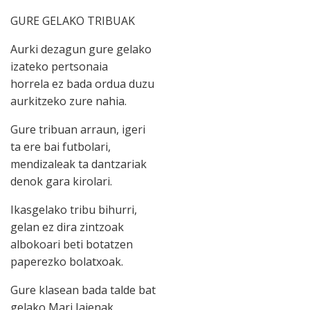
GURE GELAKO TRIBUAK
Aurki dezagun gure gelako
izateko pertsonaia
horrela ez bada ordua duzu
aurkitzeko zure nahia.
Gure tribuan arraun, igeri
ta ere bai futbolari,
mendizaleak ta dantzariak
denok gara kirolari.
Ikasgelako tribu bihurri,
gelan ez dira zintzoak
albokoari beti botatzen
paperezko bolatxoak.
Gure klasean bada talde bat
gelako Mari Jaienak