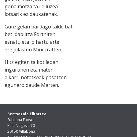
gona motza ta ile luzea
lotsarik ez daukatenak.
Gure gelan bai dago talde bat
beti dabiltza Fortniten
esnatu eta lo hartu arte
ere jolasten Minecraften.
Hitz egiten ta kotileoan
ingurunen eta maten
elkarri notatxoak pasatzen
egunero daude Marten.
Bertsozale Elkartea
Subijana Etxea
Kale Nagusia 70
20150 Villabona