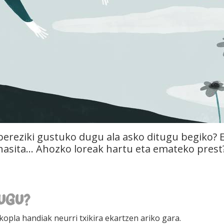
ereziki gustuko dugu ala asko ditugu begiko? 
hasita... Ahozko loreak hartu eta emateko prest
DUGU?
kopla handiak neurri txikira ekartzen ariko gara.