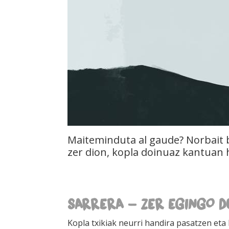
Maiteminduta al gaude? Norbait b
zer dion, kopla doinuaz kantuan 
SARRERA - ZER EGINGO 
Kopla txikiak neurri handira pasatzen eta 