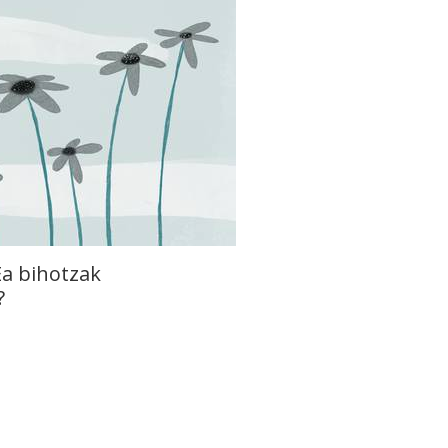
Ea bihotzak
?