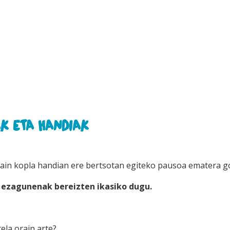
AK ETA HANDIAK
 Orain kopla handian ere bertsotan egiteko pausoa ematera g
 ezagunenak bereizten ikasiko dugu.
rela orain arte?