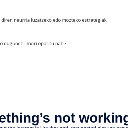
n diren neurria luzatzeko edo mozteko estrategiak.
 dugunez... Inori oparitu nahi?