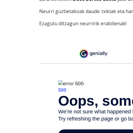
Neurri guztietakoak daude: txikiak eta han
Ezagutu ditzagun neurririk erabilienak!