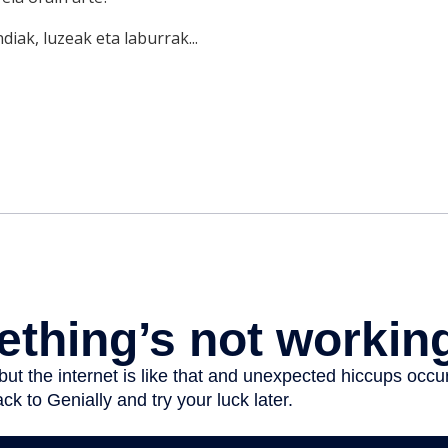
diak, luzeak eta laburrak...