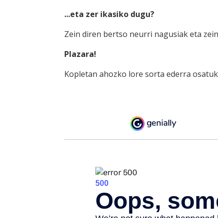
...eta zer ikasiko dugu?
Zein diren bertso neurri nagusiak eta zei
Plazara!
Kopletan ahozko lore sorta ederra osatuko