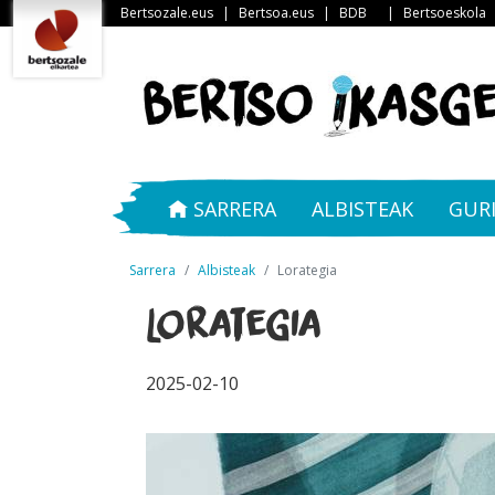
Bertsozale.eus
|
Bertsoa.eus
|
BDB
|
Bertsoeskola
SARRERA
ALBISTEAK
GUR
Sarrera
Albisteak
Lorategia
Lorategia
2025-02-10