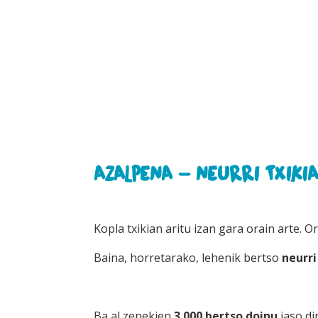
AZALPENA - NEURRI TXIKI
Kopla txikian aritu izan gara orain arte.
Baina, horretarako, lehenik bertso
neurri
Ba al zenekien
3.000 bertso doinu
jaso di