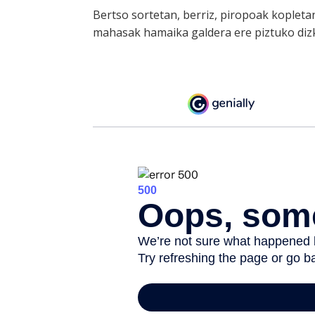
Bertso sortetan, berriz, piropoak koplet
mahasak hamaika galdera ere piztuko diz