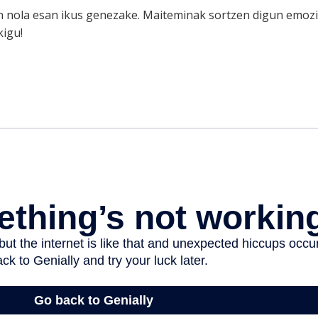
an nola esan ikus genezake. Maiteminak sortzen digun emoz
kigu!