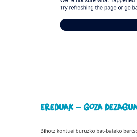
EREDUAK - GOZA DEZAGUN
Bihotz kontuei buruzko bat-bateko berts