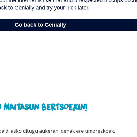
 MAITASUN BERTSOEKIN!
oaldi asko ditugu aukeran, denak ere umorezkoak.