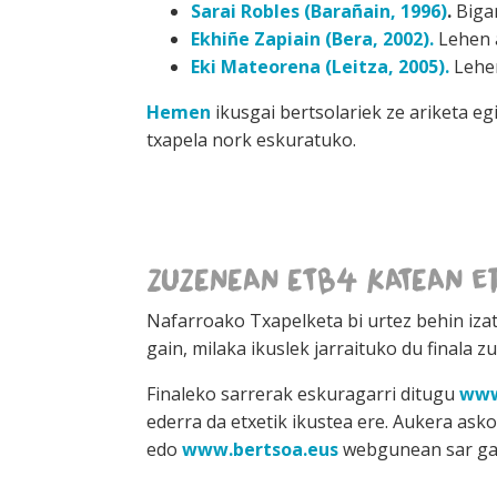
Sarai Robles (Barañain, 1996)
.
Biga
Ekhiñe Zapiain (Bera, 2002)
.
Lehen 
Eki Mateorena (Leitza, 2005).
Lehen
Hemen
ikusgai bertsolariek ze ariketa e
txapela nork eskuratuko.
ZUZENEAN ETB4 KATEAN et
Nafarroako Txapelketa bi urtez behin izat
gain, milaka ikuslek jarraituko du finala z
Finaleko sarrerak eskuragarri ditugu
www
ederra da etxetik ikustea ere. Aukera ask
edo
www.bertsoa.eus
webgunean sar gait