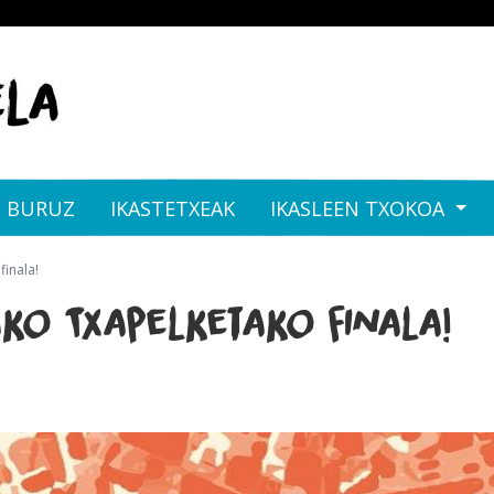
I BURUZ
IKASTETXEAK
IKASLEEN TXOKOA
inala!
ko Txapelketako finala!