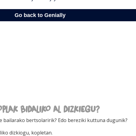
PLAK BIDALIKO AL DIZKIEGU?
e bailarako bertsolaririk? Edo bereziki kuttuna dugunik?
iko dizkiogu, kopletan.