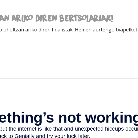
AN ARIKO DIREN BERTSOLARIAK!
 oholtzan ariko diren finalistak. Hemen aurtengo txapelket