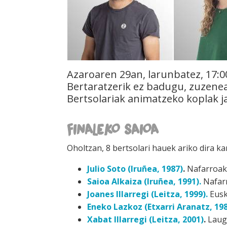
Azaroaren 29an, larunbatez, 17:0
Bertaratzerik ez badugu, zuzene
Bertsolariak animatzeko koplak ja
FINALEKO SAIOA
Oholtzan, 8 bertsolari hauek ariko dira ka
Julio Soto (Iruñea, 1987)
.
Nafarroako
Saioa Alkaiza (Iruñea, 1991).
Nafarr
Joanes Illarregi (Leitza, 1999).
Eusk
Eneko Lazkoz (Etxarri Aranatz, 198
X
abat Illarregi (Leitza, 2001)
.
Lauga