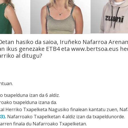
0etan hasiko da saioa, Iruñeko Nafarroa Arenan
an ikus genezake ETB4 eta www.bertsoa.eus he
rriko al ditugu?
ntuan.
 txapelduna izan da 6 aldiz.
oako txapelduna izana da.
al Herriko Txapelketa Nagusiko finalean kantatu zuen, Naf
3).
Nafarroako Txapelketan 4 aldiz izan da txapeldunorde.
rren finala du Nafarroako Txapelketan.