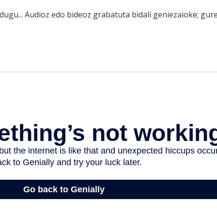
dugu... Audioz edo bideoz grabatuta bidali geniezaioke; gur