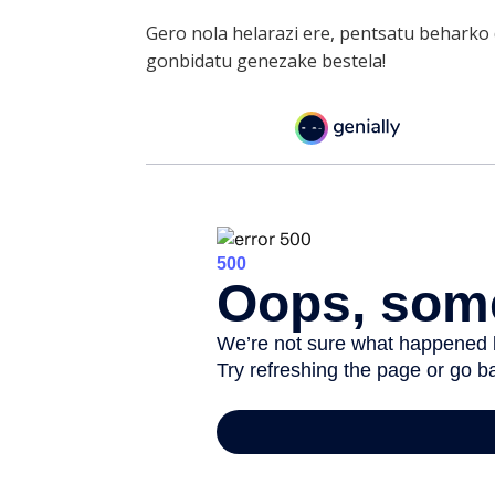
Gero nola helarazi ere, pentsatu beharko 
gonbidatu genezake bestela!