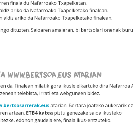
rren finala du Nafarroako Txapelketan.
aldiz ariko da Nafarroako Txapelketako finalean.
 aldiz ariko da Nafarroako Txapelketako finalean.
gingo dituzten. Saioaren amaieran, bi bertsolari onenak buru
a WWW.BERTSOA.EUS ATARIAN
en da. Finalean milatik gora ikusle elkartuko dira Nafarroa
uzenean telebista, irrati eta webguneen bidez.
.bertsosarrerak.eus
atarian. Bertara joateko aukerarik e
oren artean,
ETB4 katea
piztu genezake saioa ikusteko;
ezke, edonon gaudela ere, finala ikus-entzuteko.