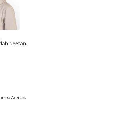
.
dabideetan.
arroa Arenan.