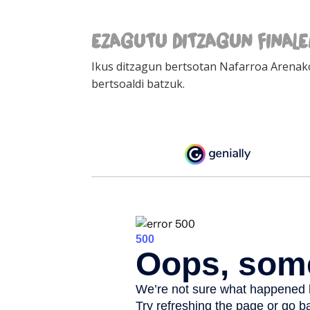
EZAGUTU DITZAGUN FINALE
Ikus ditzagun bertsotan Nafarroa Arenako
bertsoaldi batzuk.