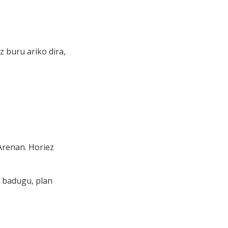
z buru ariko dira,
 Arenan. Horiez
z badugu, plan