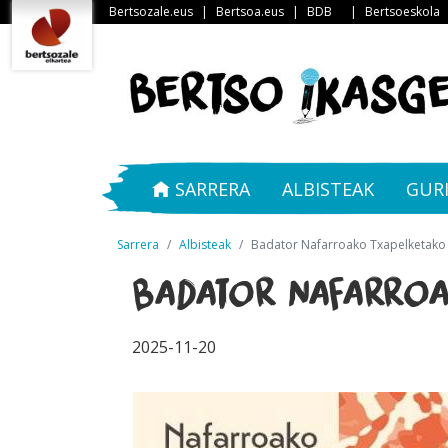
Bertsozale.eus
|
Bertsoa.eus
|
BDB
|
Bertsoeskola
SARRERA
ALBISTEAK
GUR
Sarrera
Albisteak
Badator Nafarroako Txapelketako f
Badator Nafarroa
2025-11-20