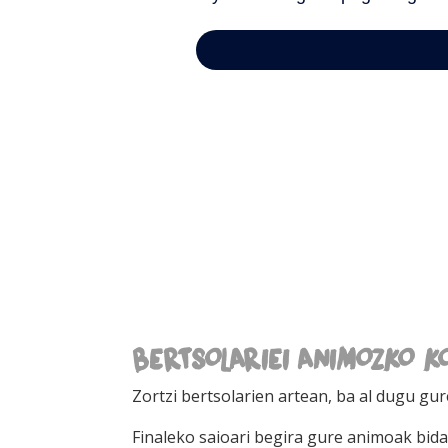
BERTSOLARIEI ANIMOZKO KO
Zortzi bertsolarien artean, ba al dugu gur
Finaleko saioari begira gure animoak bidal